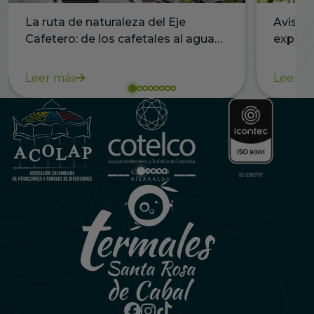
La ruta de naturaleza del Eje
Avistam
Cafetero: de los cafetales al agua
experie
termal
vacacio
Leer más
Leer m