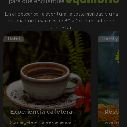
En el descanso, la aventura, la sostenibilidad y una
historia que lleva más de 80 años compartiendo
bienestar.
Hotel
Hotel y Ec
Experiencia cafetera
Restau
Sumérgete en una experiencia
Vive una e