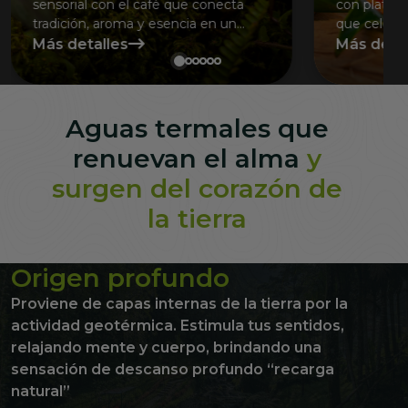
sensorial con el café que conecta
con platos 
tradición, aroma y esencia en un
que celebra
entorno natural único del Eje
te rodea.
Más detalles
Más detal
Cafetero.
Aguas termales que
renuevan el alma
y
surgen del corazón de
la tierra
Origen profundo
A
Proviene de capas internas de la tierra por la
Min
actividad geotérmica. Estimula tus sentidos,
Nue
relajando mente y cuerpo, brindando una
car
sensación de descanso profundo “recarga
clo
natural”
bie