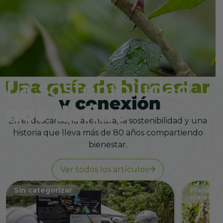
La sostenibilidad
nos define
En el descanso, la aventura, la sostenibilidad y una
historia que lleva más de 80 años compartiendo
Conoce nuestro compromiso
bienestar.
Ver todos los artículos
Sin categorizar
Planes, 
viajes