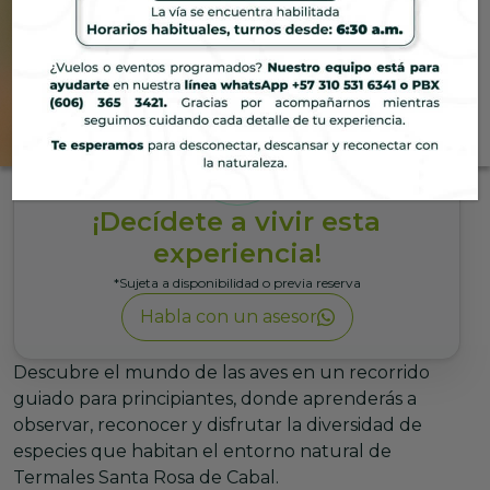
Ecoparque
Experiencia de aves
Una experiencia guiada para
iniciarte en el avistamiento de
aves y conectar con la
biodiversidad de nuestro
¡Decídete a vivir esta
entorno.
experiencia!
*Sujeta a disponibilidad o previa reserva
Habla con un asesor
Descubre el mundo de las aves en un recorrido
guiado para principiantes, donde aprenderás a
observar, reconocer y disfrutar la diversidad de
especies que habitan el entorno natural de
Termales Santa Rosa de Cabal.