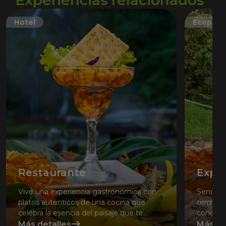
Experiencias relacionados
Hotel
Ecoparq
Restaurante
Exped
Vive una experiencia gastronómica con
Senderi
platos auténticos de una cocina que
termales
celebra la esencia del paisaje que te
conexión
rodea.
Más detalles
Más de