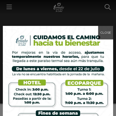
CLOSE
Somos
N
a
t
u
r
e