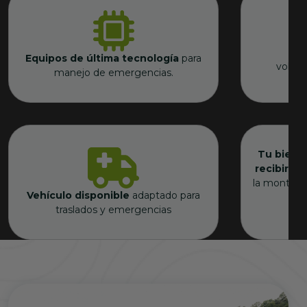
Equipos de última tecnología
para
volunt
manejo de emergencias.
Tu biene
recibirte.
la montaña 
Vehículo disponible
adaptado para
traslados y emergencias