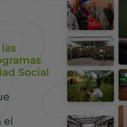
 las
rogramas
ad Social
ue
 el