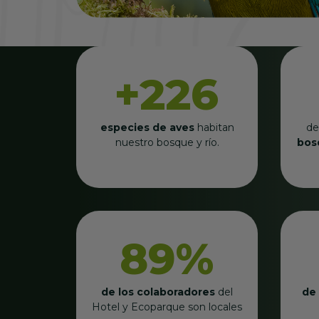
+226
especies de aves
habitan
de
nuestro bosque y río.
bos
89%
de los colaboradores
del
de
Hotel y Ecoparque son locales