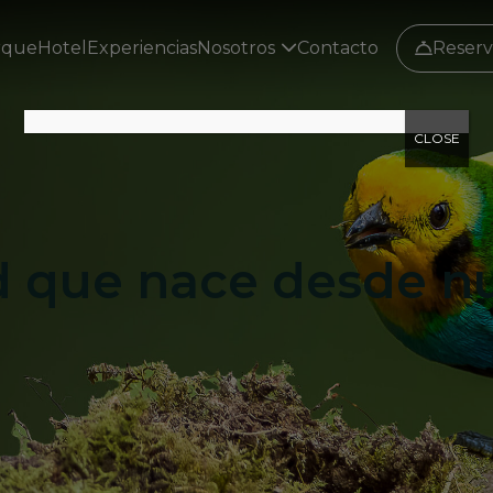
rque
Hotel
Experiencias
Nosotros
Contacto
Reserv
CLOSE