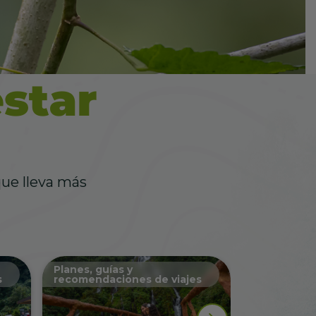
d
 que lleva más
Planes, guías y
Salud y agu
s
recomendaciones de viajes