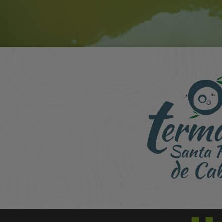
Ecoparque
Un día en el paraíso, entre montañas y 
Realiza tu reserva