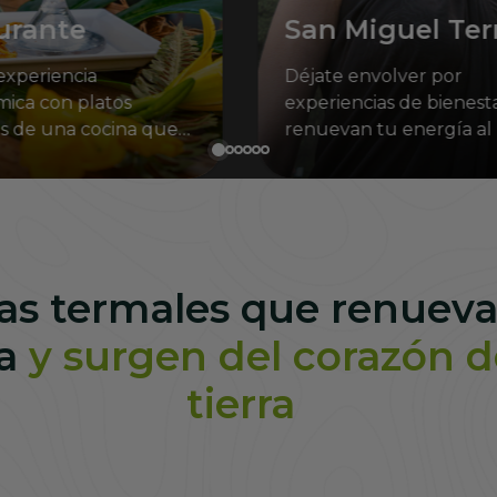
urante
San Miguel Te
Spa
experiencia
Déjate envolver por
ica con platos
experiencias de bienest
s de una cocina que
renuevan tu energía al
 esencia del paisaje
de la naturaleza.
dea.
s termales que renueva
ma
y surgen del corazón d
tierra