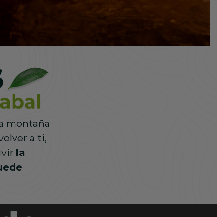
Hotel
 naturaleza y el descanso más puro de
ña, diseñados para renovarte.
 la montaña
Realiza tu reserva
olver a ti,
ivir
la
puede