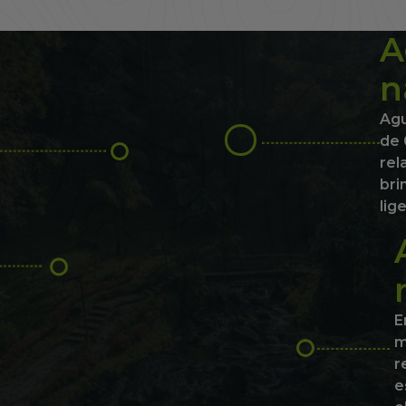
A
n
Agu
de 
rel
bri
lig
E
m
r
e