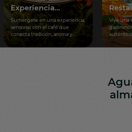
Experiencia
Resta
cafetera
Sumérgete en una experiencia
Vive una 
sensorial con el café que
gastronóm
conecta tradición, aroma y
auténtico
esencia en un entorno natural
celebra la
único del Eje Cafetero.
que te ro
Agua
al