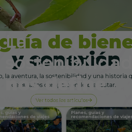
La
sostenibilida
, la aventura, la sostenibilidad y una historia
nos define
de 80 años compartiendo bienestar.
Ver todos los artículos
Conoce nuestro compromiso
s, guías y
Planes, guías y
endaciones de viajes
recomendaciones de viaje