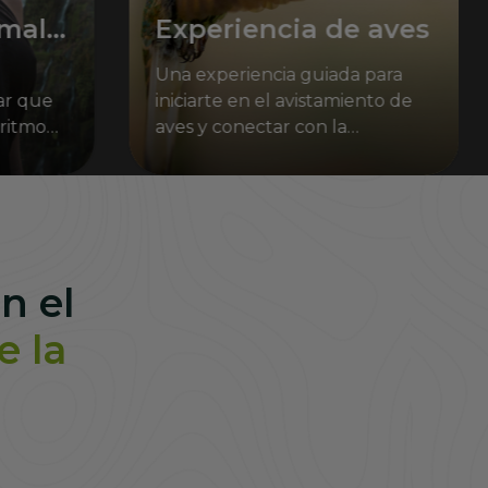
rmal
Experiencia de aves
Una experiencia guiada para
ar que
iniciarte en el avistamiento de
 ritmo
aves y conectar con la
biodiversidad de nuestro
entorno.
n el
e la