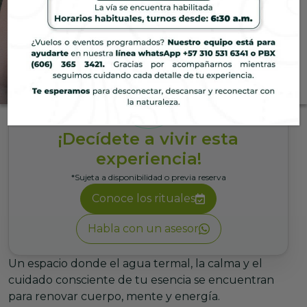
Ecoparque
Hotel
San Miguel Termal Spa
Déjate envolver por experiencias
de bienestar que renuevan tu
energía al ritmo de la naturaleza.
¡Decídete a vivir esta
experiencia!
*Sujeta a disponibilidad o previa reserva
Conoce los rituales
Habla con un asesor
Un espacio donde el agua termal, la calma y el
cuidado consciente de tu esencia se encuentran
para renovar cuerpo, mente y energía.