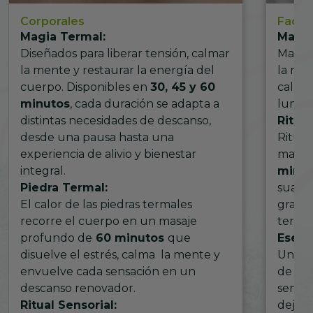
Corporales
Facial
Magia Termal:
Madre 
Diseñados para liberar tensión, calmar
Mascar
la mente y restaurar la energía del
la riq
cuerpo. Disponibles en
30, 45 y 60
calma 
minutos
, cada duración se adapta a
lumino
distintas necesidades de descanso,
Ritua
desde una pausa hasta una
Ritual 
experiencia de alivio y bienestar
madur
integral.
minut
Piedra Termal:
suavid
El calor de las piedras termales
gracia
recorre el cuerpo en un masaje
termal
profundo de
60 minutos
que
Esenc
disuelve el estrés, calma la mente y
Un rit
envuelve cada sensación en un
de
30
descanso renovador.
sensib
Ritual Sensorial:
dejand