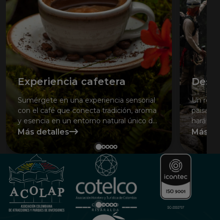
Experiencia cafetera
Desaf
Sumérgete en una experiencia sensorial
Un reco
con el café que conecta tradición, aroma
paisajes
y esencia en un entorno natural único del
hará viv
Eje Cafetero.
Más detalles
Más de