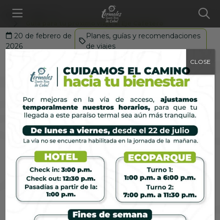
Blog
...
Guía para tu próximo viaje al Eje Cafetero
20 de febrero de
Planes, guías y recomendaciones
2026
de viajes
Guía para tu próximo viaje
CLOSE
al Eje Cafetero