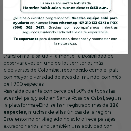
Aves que sanan:
avistamiento para niños y
adultos
Visitar Termales de Santa Rosa de Cabal siempre ha
sido sinónimo de descanso, agua, naturaleza y
bienestar. Pero también alberga otro tesoro que
transforma la salud y la mente: la posibilidad de
observar aves en uno de los territorios más
biodiversos de Colombia, reconocido como el país
con mayor diversidad de aves del mundo, con más
de 1.900 especies.
Risaralda cuenta con cerca del 50% de todas las
aves del país, y solo en Santa Rosa de Cabal, según
la plataforma eBird, se han registrado más de
226
especies
, muchas de ellas únicas de la región.
Este entorno privilegiado no solo ofrece paisajes
extraordinarios, sino también una actividad con