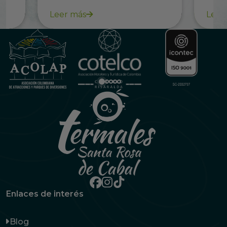
Cafetero
Leer más
Leer
Enlaces de interés
Blog