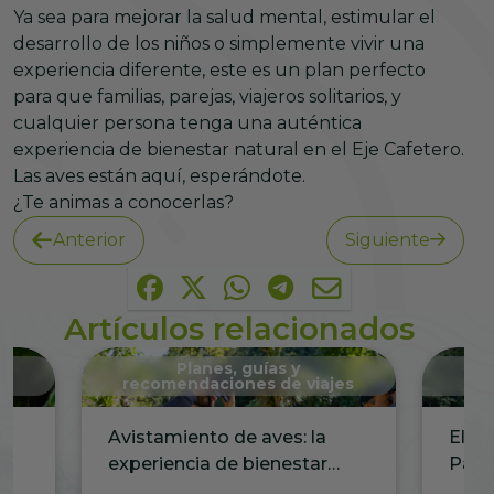
Ya sea para mejorar la salud mental, estimular el
desarrollo de los niños o simplemente vivir una
experiencia diferente, este es un plan perfecto
para que familias, parejas, viajeros solitarios, y
cualquier persona tenga una auténtica
experiencia de bienestar natural en el Eje Cafetero.
Las aves están aquí, esperándote.
¿Te animas a conocerlas?
Anterior
Siguiente
Artículos relacionados
Planes, guías y
es
recomendaciones de viajes
rec
y
Avistamiento de aves: la
El me
ro
experiencia de bienestar
Padr
para tus vacaciones en el Eje